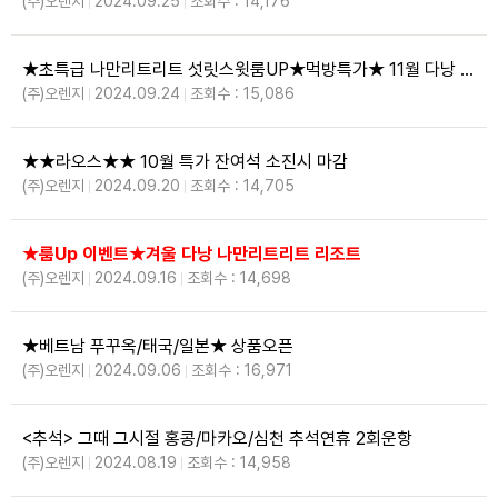
(주)오렌지
2024.09.25
조회수 : 14,176
★초특급 나만리트리트 섯릿스윗룸UP★먹방특가★ 11월 다낭 먹방 특가 프로모션 #치맥
(주)오렌지
2024.09.24
조회수 : 15,086
★★라오스★★ 10월 특가 잔여석 소진시 마감
(주)오렌지
2024.09.20
조회수 : 14,705
★룸Up 이벤트★겨울 다낭 나만리트리트 리조트
(주)오렌지
2024.09.16
조회수 : 14,698
★베트남 푸꾸옥/태국/일본★ 상품오픈
(주)오렌지
2024.09.06
조회수 : 16,971
<추석> 그때 그시절 홍콩/마카오/심천 추석연휴 2회운항
(주)오렌지
2024.08.19
조회수 : 14,958