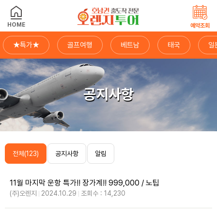
HOME
예약조회
★특가★
골프여행
베트남
태국
일
공지사항
전체(123)
공지사항
알림
11월 마지막 운항 특가!! 장가계!! 999,000 / 노팁
(주)오렌지
2024.10.29
조회수 : 14,230