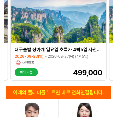
낭/호이안 3박4일 ★재운항특가★
대구출발 장가계 일요일 초특가 4박5일 사천항공
2026-08-23(일)
~ 2026-08-27(목) (4박5일)
2
사천항공
0
499,000
예약가능
아래의 플래너를 누르면 바로 전화연결됩니다.