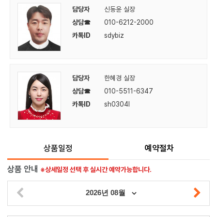
담당자
신동윤 실장
상담☎
010-6212-2000
카톡ID
sdybiz
담당자
한혜경 실장
상담☎
010-5511-6347
카톡ID
sh0304l
상품일정
예약절차
상품 안내
※상세일정 선택 후 실시간 예약가능합니다.