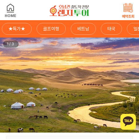
HOME
예약조회
★특가★
골프여행
베트남
태국
일
1/3