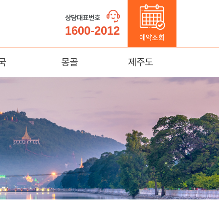
상담대표번호
1600-2012
예약조회
국
몽골
제주도
가계
울란바토르
제주도
(연길)
태항산)
명
몽고