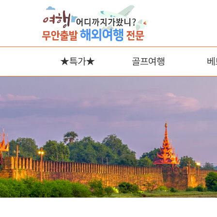
★특가★
골프여행
베
나
푸