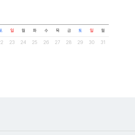
토
일
월
화
수
목
금
토
일
월
22
23
24
25
26
27
28
29
30
31