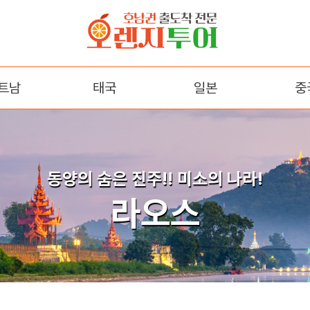
트남
태국
일본
중
다낭
방콕/파타야
오사카
장
트랑
후쿠오카
백두산
동양의 숨은 진주!! 미소의 나라!
꾸옥
석가장(
라오스
곤
내