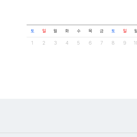
토
일
월
화
수
목
금
토
일
1
2
3
4
5
6
7
8
9
1