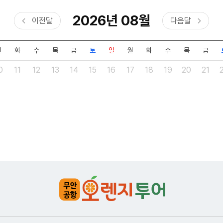
2026
년
08
월
이전달
다음달
월
화
수
목
금
토
일
월
화
수
목
금
0
11
12
13
14
15
16
17
18
19
20
21