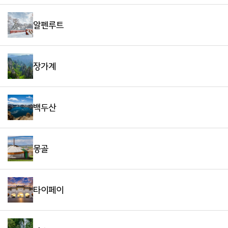
알펜루트
장가계
백두산
몽골
타이페이