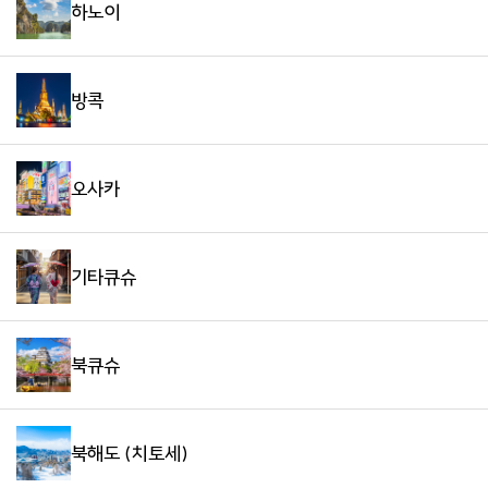
하노이
방콕
오사카
기타큐슈
북큐슈
북해도 (치토세)