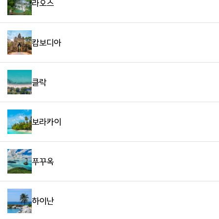
라오스
캄보디아
클락
보라카이
푸꾸옥
하이난