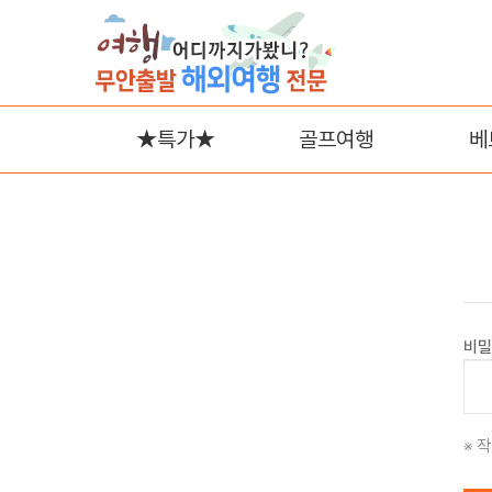
★특가★
골프여행
베
나
푸
비밀
작