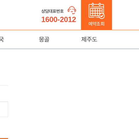
상담대표번호
1600-2012
예약조회
국
몽골
제주도
가계
울란바토르
제주도
(연길)
태항산)
명
몽고