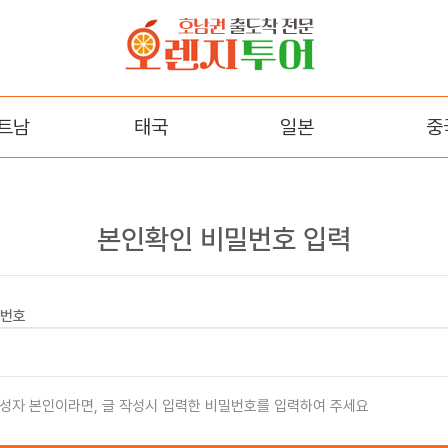
트남
태국
일본
중
다낭
방콕/파타야
오사카
장
트랑
후쿠오카
백두산
본인확인 비밀번호 입력
꾸옥
석가장(
번호
곤
내
성자 본인이라면, 글 작성시 입력한 비밀번호를 입력하여 주세요