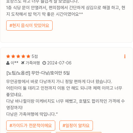
호캉스도 하고 너무 즐겁게 잘 보냈습니다.
1층 식당 문이 안열려서, 편의점에서 간단하게 삼김으로 해결 하고, 현
지 도착해서 밥 먹기 딱 좋은 시간이였어요^^
#현지 음식이 맛있어요
5점
이**
가족여행
2024-07-06
[노팁/노옵션] 무안-다낭/호이안 5일
무안공항에서 바로 다낭까지 가니 정말 편하게 다녀 왔습니다.
어린아이 둘 데리고 인천까지 이동 안 해도 되니까 체력 아끼고 너무
좋았네요.
다낭 바나힐이랑 미케비치도 너무 예뻤고, 호텔도 합리적인 가격에 수
영장까지!
다낭은 가족여행에 딱입니다.”
#가이드가 전문적이에요
#일정이 알차요