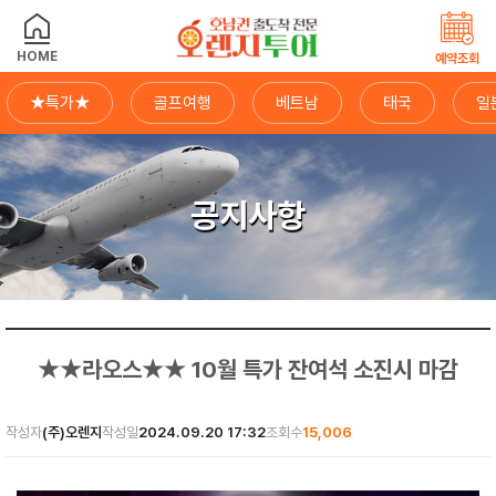
HOME
예약조회
★특가★
골프여행
베트남
태국
일
공지사항
★★라오스★★ 10월 특가 잔여석 소진시 마감
작성자
(주)오렌지
작성일
2024.09.20 17:32
조회수
15,006