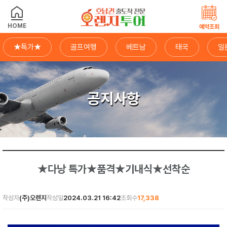
HOME
예약조회
★특가★
골프여행
베트남
태국
일
공지사항
★다낭 특가★품격★기내식★선착순
작성자
(주)오렌지
작성일
2024.03.21 16:42
조회수
17,338